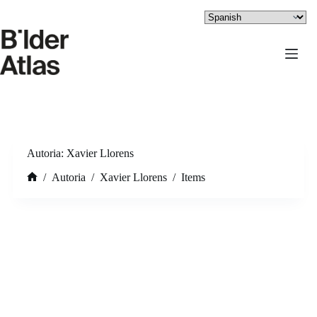
Saltar
al
contenido
Autoria
Xavier Llorens
/
Autoria
/
Xavier Llorens
/
Items
Inicio