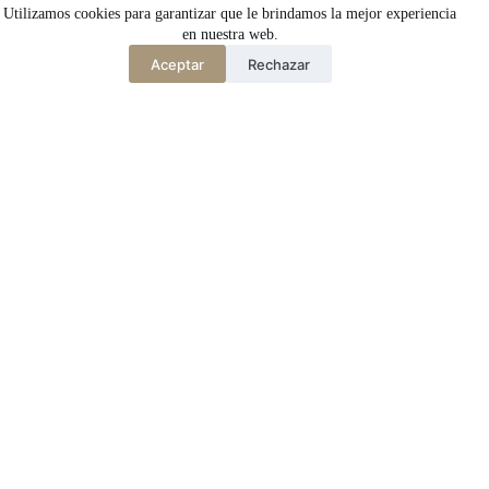
Carrer Riereta, 20 bis, 2a planta
Utilizamos cookies para garantizar que le brindamos la mejor experiencia
(Barcelona, 08001)
en nuestra web.
Tel. 933 295 479 |
Mapa
Aceptar
Rechazar
factoriaheliografica.com