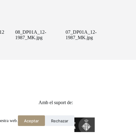
12
08_DP01A_12-
07_DP01A_12-
1987_MK.jpg
1987_MK.jpg
Amb el suport de:
Aceptar
Rechazar
uestra web.