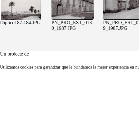
Diptico187-184.JPG
PN_PRO_EST_013
PN_PRO_EST_0
0_1987.JPG
9_1987.JPG
Un projecte de
Utilizamos cookies para garantizar que le brindamos la mejor experiencia en n
FACTORÍA HELIOGRÁFICA
Carrer Riereta, 20 bis, 2a planta
(Barcelona, 08001)
Tel. 933 295 479 |
Mapa
factoriaheliografica.com
Copyright © 2026 - Tema para WordPress de
CreativeThemes