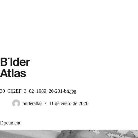
Saltar
al
contenido
30_C02EF_3_02_1989_26-201-bn.jpg
bilderatlas
11 de enero de 2026
Document