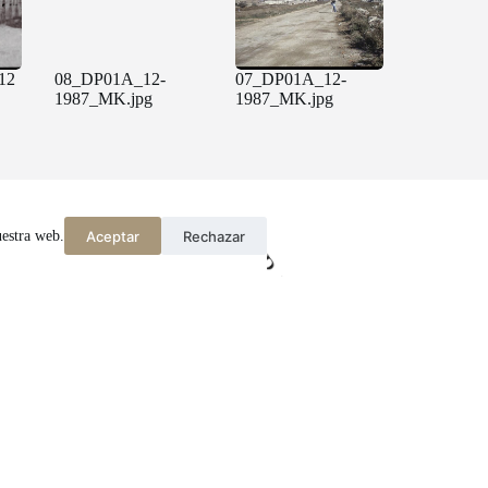
12
08_DP01A_12-
07_DP01A_12-
1987_MK.jpg
1987_MK.jpg
Aceptar
Rechazar
uestra web.
Amb el suport de: