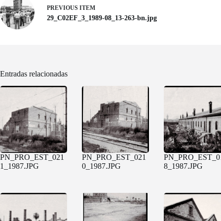
PREVIOUS ITEM
29_C02EF_3_1989-08_13-263-bn.jpg
Entradas relacionadas
PN_PRO_EST_021
PN_PRO_EST_021
PN_PRO_EST_0
1_1987.JPG
0_1987.JPG
8_1987.JPG