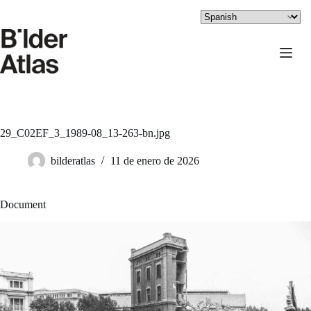
Saltar
al
contenido
29_C02EF_3_1989-08_13-263-bn.jpg
bilderatlas
11 de enero de 2026
Document