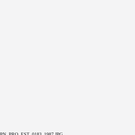
PN_PRO_EST_0183_1987.JPG