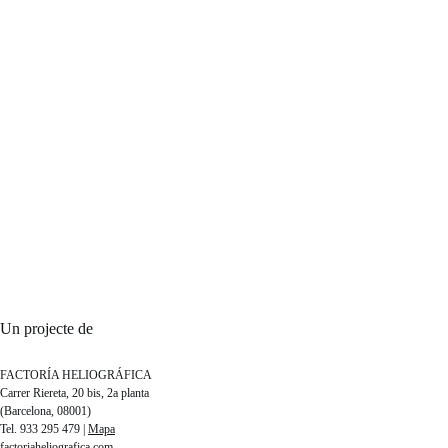
Un projecte de
FACTORÍA HELIOGRÁFICA
Carrer Riereta, 20 bis, 2a planta
(Barcelona, 08001)
Tel. 933 295 479 |
Mapa
factoriaheliografica.com