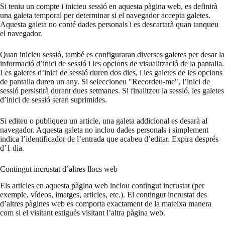
Si teniu un compte i inicieu sessió en aquesta pàgina web, es definirà
una galeta temporal per determinar si el navegador accepta galetes.
Aquesta galeta no conté dades personals i es descartarà quan tanqueu
el navegador.
Quan inicieu sessió, també es configuraran diverses galetes per desar la
informació d’inici de sessió i les opcions de visualització de la pantalla.
Les galeres d’inici de sessió duren dos dies, i les galetes de les opcions
de pantalla duren un any. Si seleccioneu "Recordeu-me", l’inici de
sessió persistirà durant dues setmanes. Si finalitzeu la sessió, les galetes
d’inici de sessió seran suprimides.
Si editeu o publiqueu un article, una galeta addicional es desarà al
navegador. Aquesta galeta no inclou dades personals i simplement
indica l’identificador de l’entrada que acabeu d’editar. Expira després
d’1 dia.
Contingut incrustat d’altres llocs web
Els articles en aquesta pàgina web inclou contingut incrustat (per
exemple, vídeos, imatges, articles, etc.). El contingut incrustat des
d’altres pàgines web es comporta exactament de la mateixa manera
com si el visitant estigués visitant l’altra pàgina web.