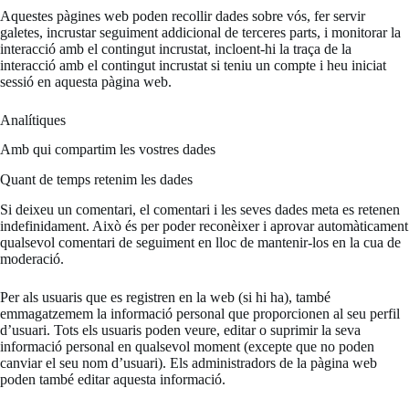
Aquestes pàgines web poden recollir dades sobre vós, fer servir
galetes, incrustar seguiment addicional de terceres parts, i monitorar la
interacció amb el contingut incrustat, incloent-hi la traça de la
interacció amb el contingut incrustat si teniu un compte i heu iniciat
sessió en aquesta pàgina web.
Analítiques
Amb qui compartim les vostres dades
Quant de temps retenim les dades
Si deixeu un comentari, el comentari i les seves dades meta es retenen
indefinidament. Això és per poder reconèixer i aprovar automàticament
qualsevol comentari de seguiment en lloc de mantenir-los en la cua de
moderació.
Per als usuaris que es registren en la web (si hi ha), també
emmagatzemem la informació personal que proporcionen al seu perfil
d’usuari. Tots els usuaris poden veure, editar o suprimir la seva
informació personal en qualsevol moment (excepte que no poden
canviar el seu nom d’usuari). Els administradors de la pàgina web
poden també editar aquesta informació.