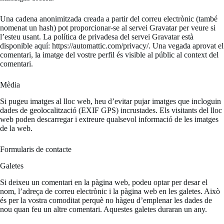
Una cadena anonimitzada creada a partir del correu electrònic (també
nomenat un hash) pot proporcionar-se al servei Gravatar per veure si
l’esteu usant. La política de privadesa del servei Gravatar està
disponible aquí: https://automattic.com/privacy/. Una vegada aprovat el
comentari, la imatge del vostre perfil és visible al públic al context del
comentari.
Mèdia
Si pugeu imatges al lloc web, heu d’evitar pujar imatges que incloguin
dades de geolocalització (EXIF GPS) incrustades. Els visitants del lloc
web poden descarregar i extreure qualsevol informació de les imatges
de la web.
Formularis de contacte
Galetes
Si deixeu un comentari en la pàgina web, podeu optar per desar el
nom, l’adreça de correu electrònic i la pàgina web en les galetes. Això
és per la vostra comoditat perquè no hàgeu d’emplenar les dades de
nou quan feu un altre comentari. Aquestes galetes duraran un any.