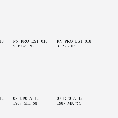
18
PN_PRO_EST_018
PN_PRO_EST_018
5_1987.JPG
3_1987.JPG
12
08_DP01A_12-
07_DP01A_12-
1987_MK.jpg
1987_MK.jpg