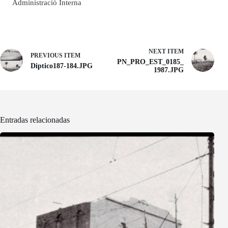
Administració Interna
NEXT ITEM
PREVIOUS ITEM
PN_PRO_EST_0185_
Diptico187-184.JPG
1987.JPG
Entradas relacionadas