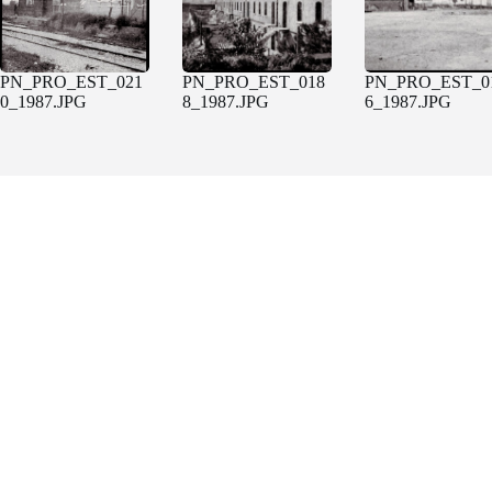
PN_PRO_EST_021
PN_PRO_EST_018
PN_PRO_EST_0
0_1987.JPG
8_1987.JPG
6_1987.JPG
Diptico187-184.JPG
PN_PRO_EST_013
PN_PRO_EST_0
0_1987.JPG
9_1987.JPG
Un projecte de
FACTORÍA HELIOGRÁFICA