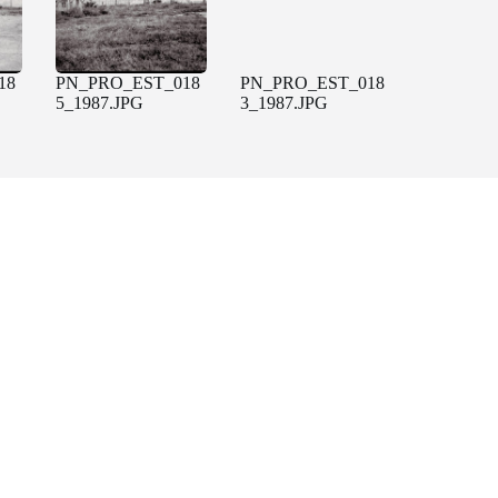
18
PN_PRO_EST_018
PN_PRO_EST_018
5_1987.JPG
3_1987.JPG
12
08_DP01A_12-
07_DP01A_12-
1987_MK.jpg
1987_MK.jpg