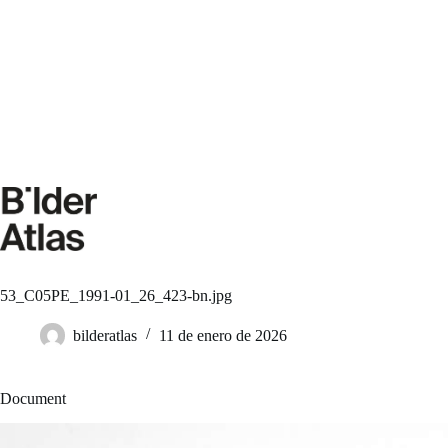
Saltar
al
contenido
53_C05PE_1991-01_26_423-bn.jpg
bilderatlas
11 de enero de 2026
Document