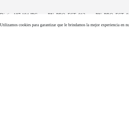
Diptico187-184.JPG
PN_PRO_EST_013
PN_PRO_EST_0
0_1987.JPG
9_1987.JPG
Utilizamos cookies para garantizar que le brindamos la mejor experiencia en n
Un projecte de
FACTORÍA HELIOGRÁFICA
Carrer Riereta, 20 bis, 2a planta
(Barcelona, 08001)
Tel. 933 295 479 |
Mapa
factoriaheliografica.com
Copyright © 2026 - Tema para WordPress de
CreativeThemes