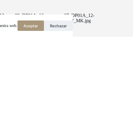
12
08_DP01A_12-
07_DP01A_12-
1987_MK.jpg
1987_MK.jpg
Aceptar
Rechazar
uestra web.
Amb el suport de: