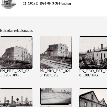
52_C05PE_1990-09_9-391-bn.jpg
Entradas relacionadas
PN_PRO_EST_021
PN_PRO_EST_021
PN_PRO_EST_0
1_1987.JPG
0_1987.JPG
8_1987.JPG