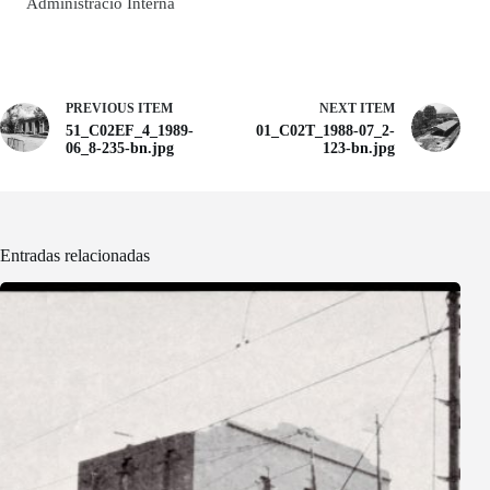
Administració Interna
PREVIOUS ITEM
NEXT ITEM
51_C02EF_4_1989-
01_C02T_1988-07_2-
06_8-235-bn.jpg
123-bn.jpg
Entradas relacionadas