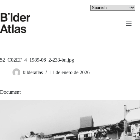
Saltar
al
contenido
52_C02EF_4_1989-06_2-233-bn.jpg
bilderatlas
11 de enero de 2026
Document