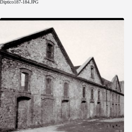
Diptico187-184.JPG