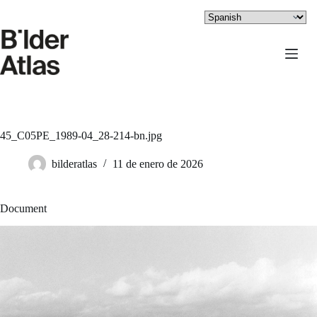
Saltar
al
contenido
45_C05PE_1989-04_28-214-bn.jpg
bilderatlas
11 de enero de 2026
Document