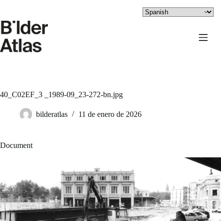
Saltar
al
contenido
40_C02EF_3 _1989-09_23-272-bn.jpg
bilderatlas
11 de enero de 2026
Document