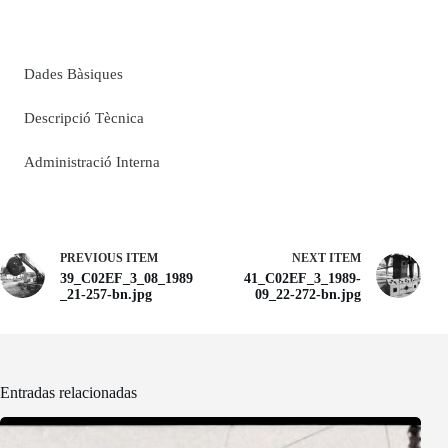
Dades Bàsiques
Descripció Tècnica
Administració Interna
PREVIOUS ITEM
NEXT ITEM
39_C02EF_3_08_1989
41_C02EF_3_1989-
_21-257-bn.jpg
09_22-272-bn.jpg
Entradas relacionadas