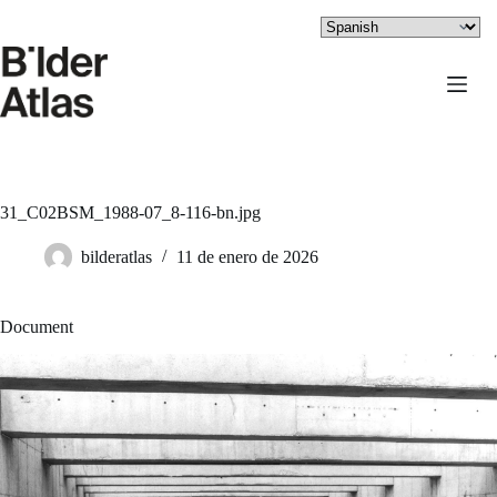
Saltar
al
contenido
31_C02BSM_1988-07_8-116-bn.jpg
bilderatlas
11 de enero de 2026
Document