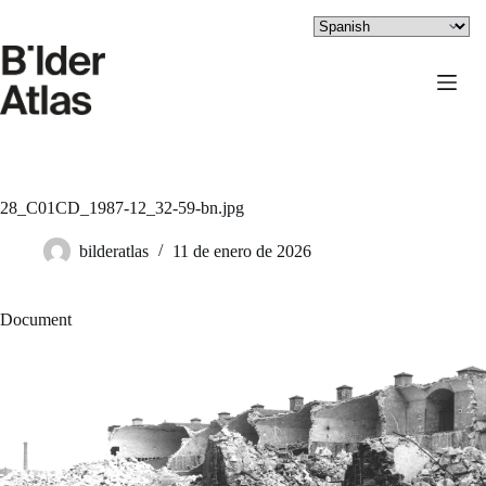
Saltar
al
contenido
28_C01CD_1987-12_32-59-bn.jpg
bilderatlas
11 de enero de 2026
Document