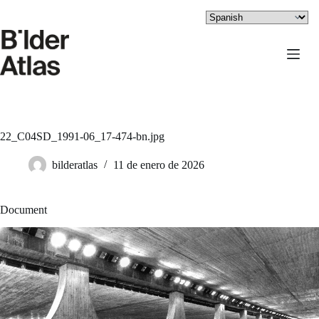
Saltar
al
contenido
22_C04SD_1991-06_17-474-bn.jpg
bilderatlas
11 de enero de 2026
Document