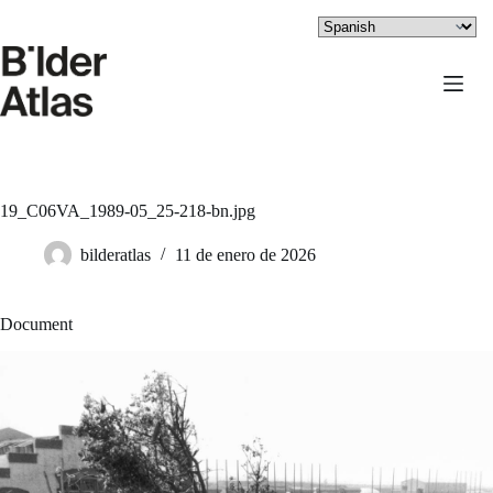
Saltar
al
contenido
19_C06VA_1989-05_25-218-bn.jpg
bilderatlas
11 de enero de 2026
Document