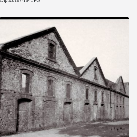
Diptico187-184.JPG