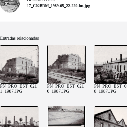
PREVIOUS ITEM
17_C02BRM_1989-05_22-229-bn.jpg
Entradas relacionadas
PN_PRO_EST_021
PN_PRO_EST_021
PN_PRO_EST_0
1_1987.JPG
0_1987.JPG
8_1987.JPG