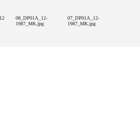
12
08_DP01A_12-
07_DP01A_12-
1987_MK.jpg
1987_MK.jpg
Amb el suport de: