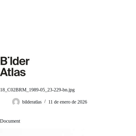
Saltar
al
contenido
18_C02BRM_1989-05_23-229-bn.jpg
bilderatlas
11 de enero de 2026
Document