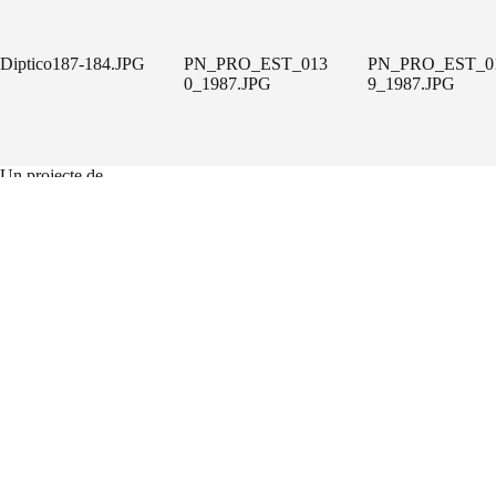
Diptico187-184.JPG
PN_PRO_EST_013
PN_PRO_EST_0
0_1987.JPG
9_1987.JPG
Un projecte de
FACTORÍA HELIOGRÁFICA
Carrer Riereta, 20 bis, 2a planta
(Barcelona, 08001)
Tel. 933 295 479 |
Mapa
factoriaheliografica.com
Copyright © 2026 - Tema para WordPress de
CreativeThemes