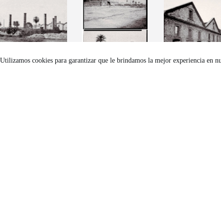
Utilizamos cookies para garantizar que le brindamos la mejor experiencia en n
PN_PRO_EST_018
Diptico187-184.JPG
PN_PRO_EST_0
3_1987.JPG
0_1987.JPG
PN_PRO_EST_021
PN_PRO_EST_018
PN_PRO_EST_0
0_1987.JPG
8_1987.JPG
6_1987.JPG