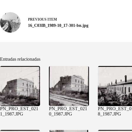
PREVIOUS ITEM
16_C03IB_1989-10_17-301-bn.jpg
Entradas relacionadas
PN_PRO_EST_021
PN_PRO_EST_021
PN_PRO_EST_0
1_1987.JPG
0_1987.JPG
8_1987.JPG