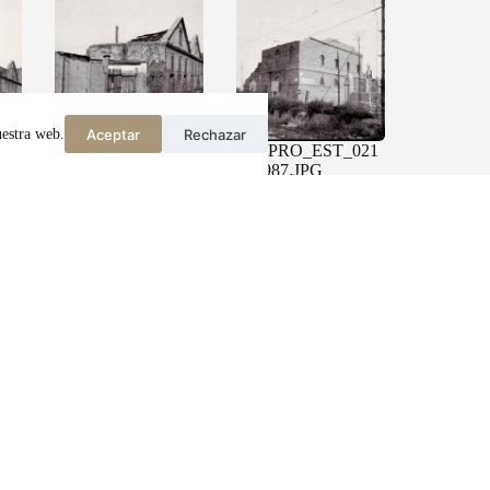
Aceptar
Rechazar
uestra web.
13
PN_PRO_EST_012
PN_PRO_EST_021
9_1987.JPG
1_1987.JPG
18
PN_PRO_EST_018
PN_PRO_EST_018
5_1987.JPG
3_1987.JPG