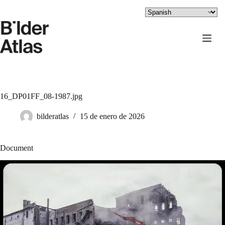
Saltar
al
contenido
16_DP01FF_08-1987.jpg
bilderatlas
15 de enero de 2026
Document