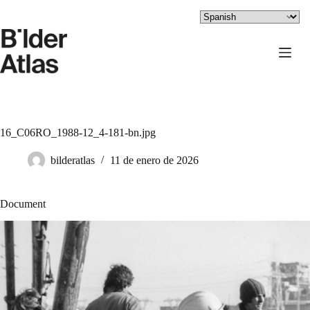
Saltar
al
contenido
16_C06RO_1988-12_4-181-bn.jpg
bilderatlas
11 de enero de 2026
Document