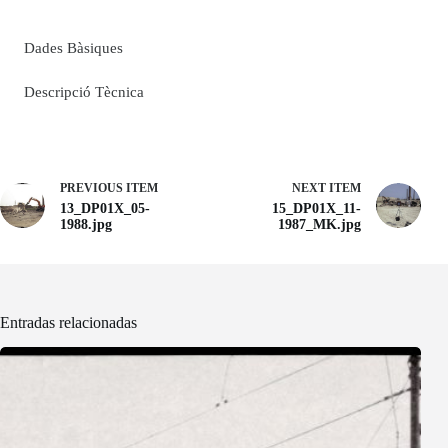
Dades Bàsiques
Descripció Tècnica
PREVIOUS ITEM
NEXT ITEM
13_DP01X_05-
15_DP01X_11-
1988.jpg
1987_MK.jpg
Entradas relacionadas