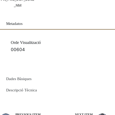
_NM
Metadatos
Orde Visualització
00604
Dades Bàsiques
Descripció Tècnica
PREVIOUS ITEM
NEXT ITEM