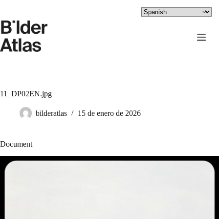
Saltar
al
contenido
11_DP02EN.jpg
bilderatlas
15 de enero de 2026
Document