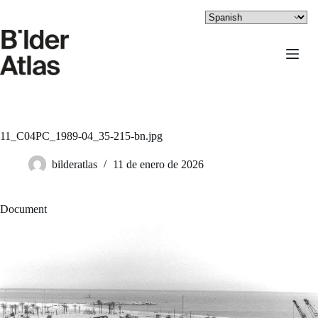
Saltar
al
contenido
11_C04PC_1989-04_35-215-bn.jpg
bilderatlas
11 de enero de 2026
Document