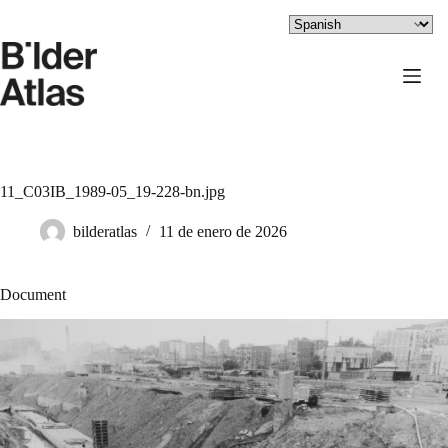
Saltar
al
contenido
11_C03IB_1989-05_19-228-bn.jpg
bilderatlas
11 de enero de 2026
Document