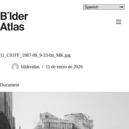
Saltar
al
contenido
11_C01FF_1987-08_9-33-bn_MK.jpg
bilderatlas
11 de enero de 2026
Document