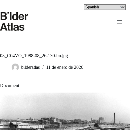
Saltar
al
contenido
08_C04VO_1988-08_26-130-bn.jpg
bilderatlas
11 de enero de 2026
Document