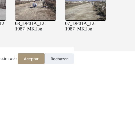
12
08_DP01A_12-
07_DP01A_12-
1987_MK.jpg
1987_MK.jpg
Aceptar
Rechazar
uestra web.
Amb el suport de: