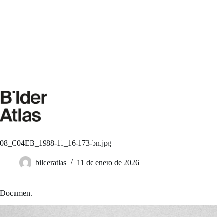
Saltar
al
contenido
08_C04EB_1988-11_16-173-bn.jpg
bilderatlas
11 de enero de 2026
Document