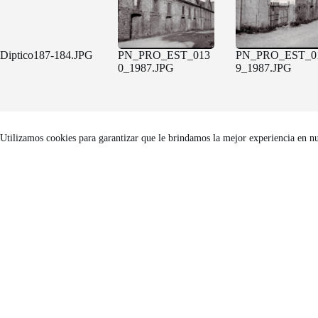
Diptico187-184.JPG
PN_PRO_EST_013
PN_PRO_EST_0
0_1987.JPG
9_1987.JPG
Un projecte de
Utilizamos cookies para garantizar que le brindamos la mejor experiencia en n
FACTORÍA HELIOGRÁFICA
Carrer Riereta, 20 bis, 2a planta
(Barcelona, 08001)
Tel. 933 295 479 |
Mapa
factoriaheliografica.com
Copyright © 2026 - Tema para WordPress de
CreativeThemes