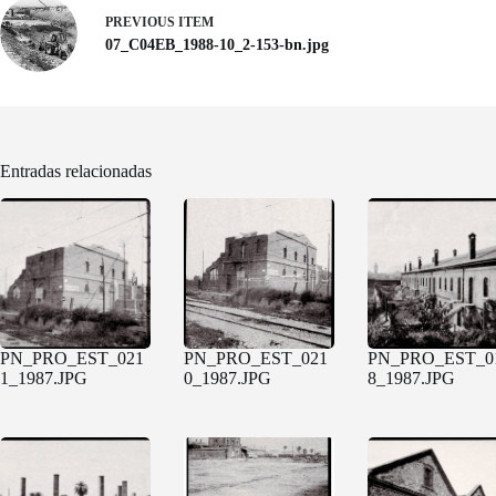
PREVIOUS ITEM
07_C04EB_1988-10_2-153-bn.jpg
Entradas relacionadas
PN_PRO_EST_021
PN_PRO_EST_021
PN_PRO_EST_0
1_1987.JPG
0_1987.JPG
8_1987.JPG