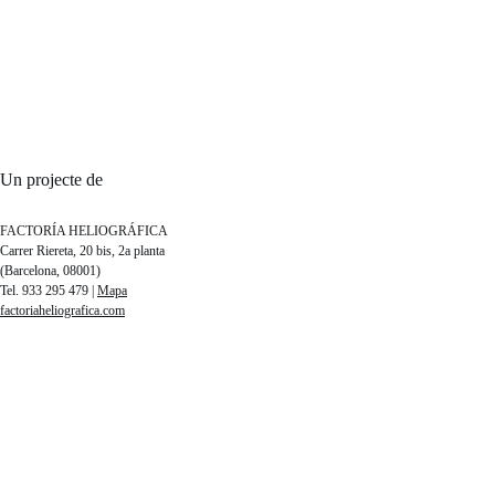
Un projecte de
FACTORÍA HELIOGRÁFICA
Carrer Riereta, 20 bis, 2a planta
(Barcelona, 08001)
Tel. 933 295 479 |
Mapa
factoriaheliografica.com