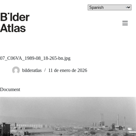
Saltar
al
contenido
07_C06VA_1989-08_18-265-bn.jpg
bilderatlas
11 de enero de 2026
Document