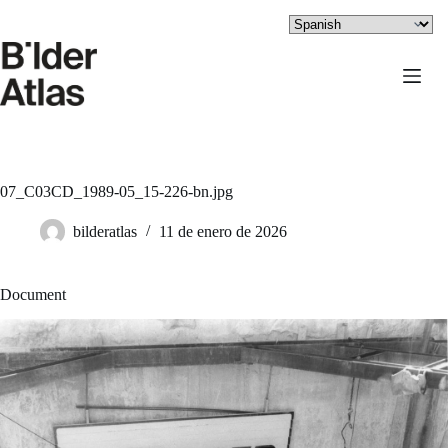
Saltar
al
contenido
07_C03CD_1989-05_15-226-bn.jpg
bilderatlas
11 de enero de 2026
Document