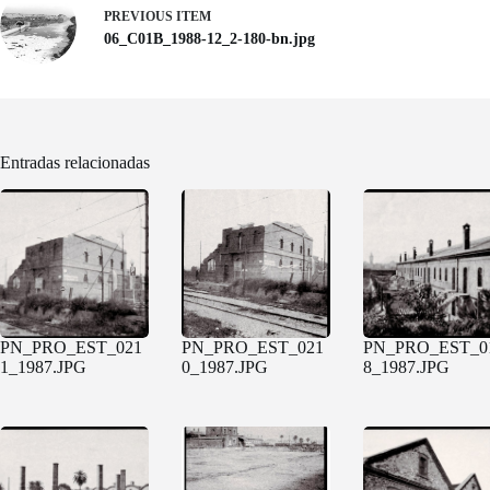
PREVIOUS ITEM
06_C01B_1988-12_2-180-bn.jpg
Entradas relacionadas
PN_PRO_EST_021
PN_PRO_EST_021
PN_PRO_EST_0
1_1987.JPG
0_1987.JPG
8_1987.JPG