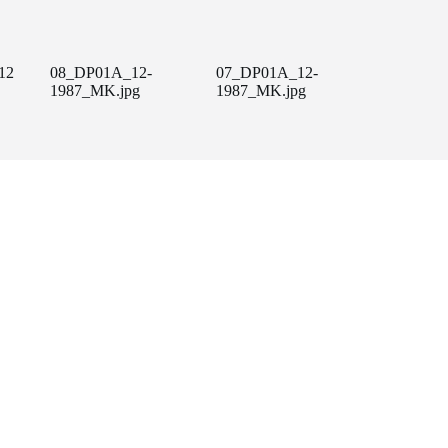
12
08_DP01A_12-
07_DP01A_12-
1987_MK.jpg
1987_MK.jpg
Amb el suport de: