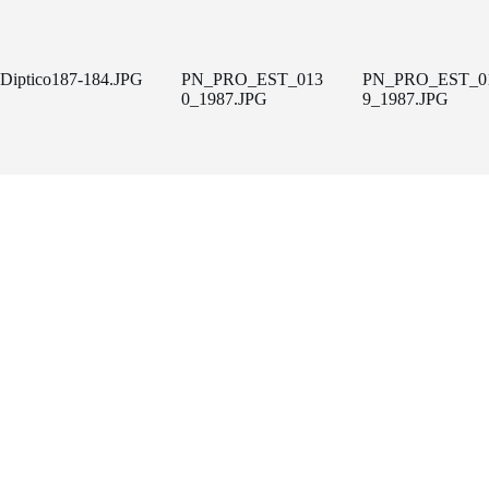
Diptico187-184.JPG
PN_PRO_EST_013
PN_PRO_EST_0
0_1987.JPG
9_1987.JPG
Un projecte de
FACTORÍA HELIOGRÁFICA
Carrer Riereta, 20 bis, 2a planta
(Barcelona, 08001)
Tel. 933 295 479 |
Mapa
factoriaheliografica.com
Copyright © 2026 - Tema para WordPress de
CreativeThemes