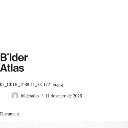
Saltar
al
contenido
07_C01B_1988-11_33-172-bn.jpg
bilderatlas
11 de enero de 2026
Document