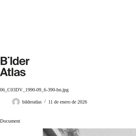
Saltar
al
contenido
06_C03DV_1990-09_6-390-bn.jpg
bilderatlas
11 de enero de 2026
Document