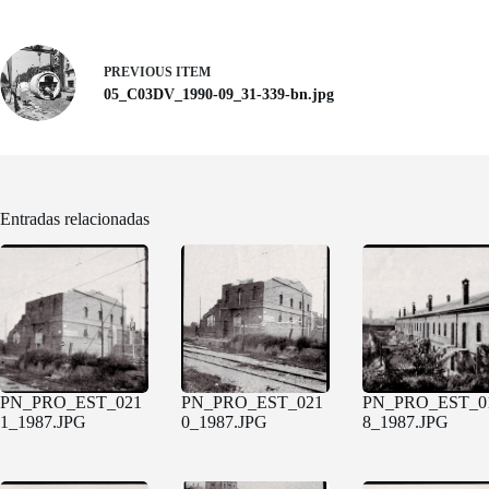
PREVIOUS ITEM
05_C03DV_1990-09_31-339-bn.jpg
Entradas relacionadas
PN_PRO_EST_021
PN_PRO_EST_021
PN_PRO_EST_0
1_1987.JPG
0_1987.JPG
8_1987.JPG