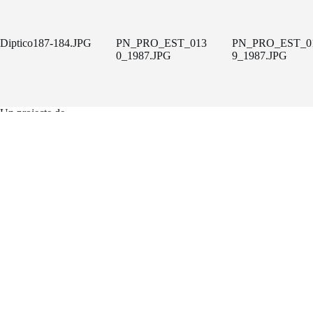
Diptico187-184.JPG
PN_PRO_EST_013
PN_PRO_EST_0
0_1987.JPG
9_1987.JPG
Un projecte de
FACTORÍA HELIOGRÁFICA
Carrer Riereta, 20 bis, 2a planta
(Barcelona, 08001)
Tel. 933 295 479 |
Mapa
factoriaheliografica.com
Copyright © 2026 - Tema para WordPress de
CreativeThemes