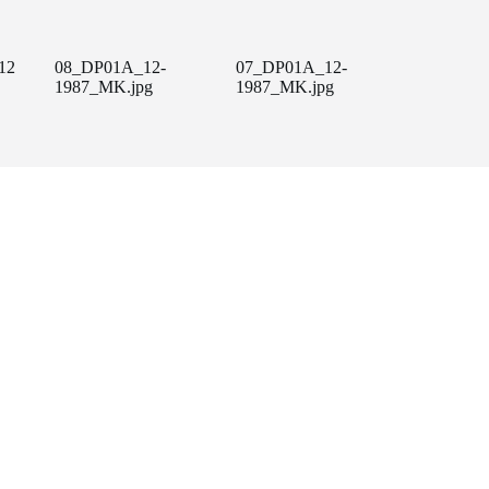
12
08_DP01A_12-
07_DP01A_12-
1987_MK.jpg
1987_MK.jpg
Amb el suport de: