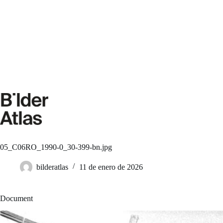
Saltar
al
contenido
05_C06RO_1990-0_30-399-bn.jpg
bilderatlas
11 de enero de 2026
Document