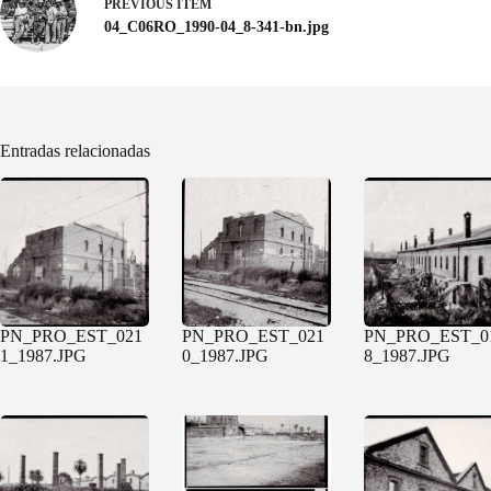
PREVIOUS ITEM
04_C06RO_1990-04_8-341-bn.jpg
Entradas relacionadas
PN_PRO_EST_021
PN_PRO_EST_021
PN_PRO_EST_0
1_1987.JPG
0_1987.JPG
8_1987.JPG