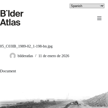
Saltar
al
contenido
05_C03IB_1989-02_1-198-bn.jpg
bilderatlas
11 de enero de 2026
Document