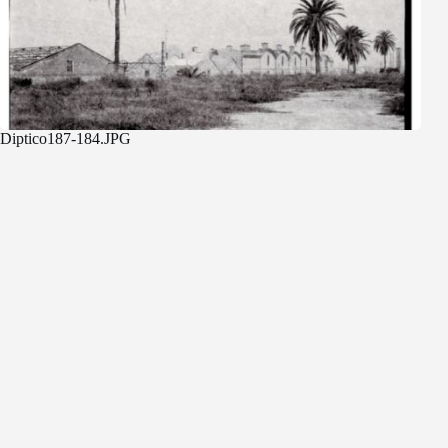
Diptico187-184.JPG