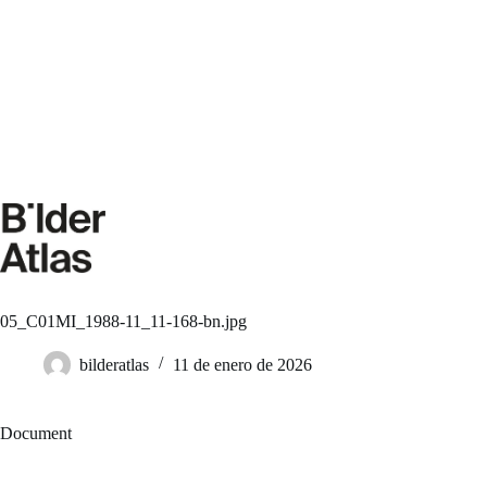
Saltar
al
contenido
05_C01MI_1988-11_11-168-bn.jpg
bilderatlas
11 de enero de 2026
Document