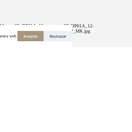
12
08_DP01A_12-
07_DP01A_12-
1987_MK.jpg
1987_MK.jpg
Aceptar
Rechazar
uestra web.
Amb el suport de: