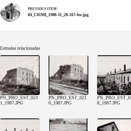
PREVIOUS ITEM
04_C01MI_1988-11_28-167-bn.jpg
Entradas relacionadas
PN_PRO_EST_021
PN_PRO_EST_021
PN_PRO_EST_0
1_1987.JPG
0_1987.JPG
8_1987.JPG