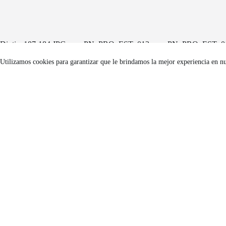
Diptico187-184.JPG
PN_PRO_EST_013
PN_PRO_EST_0
0_1987.JPG
9_1987.JPG
Utilizamos cookies para garantizar que le brindamos la mejor experiencia en n
Un projecte de
FACTORÍA HELIOGRÁFICA
Carrer Riereta, 20 bis, 2a planta
(Barcelona, 08001)
Tel. 933 295 479 |
Mapa
factoriaheliografica.com
Copyright © 2026 - Tema para WordPress de
CreativeThemes