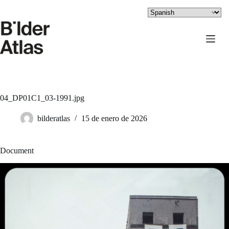
Saltar
al
contenido
04_DP01C1_03-1991.jpg
bilderatlas
15 de enero de 2026
Document