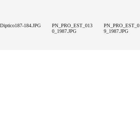
Diptico187-184.JPG
PN_PRO_EST_013
PN_PRO_EST_0
0_1987.JPG
9_1987.JPG
Un projecte de
FACTORÍA HELIOGRÁFICA
Carrer Riereta, 20 bis, 2a planta
(Barcelona, 08001)
Tel. 933 295 479 |
Mapa
factoriaheliografica.com
Copyright © 2026 - Tema para WordPress de
CreativeThemes