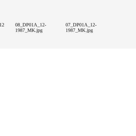
12
08_DP01A_12-
07_DP01A_12-
1987_MK.jpg
1987_MK.jpg
Amb el suport de: