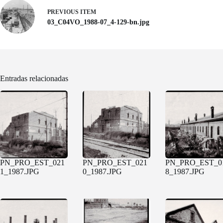
PREVIOUS ITEM
03_C04VO_1988-07_4-129-bn.jpg
Entradas relacionadas
PN_PRO_EST_021
PN_PRO_EST_021
PN_PRO_EST_0
1_1987.JPG
0_1987.JPG
8_1987.JPG