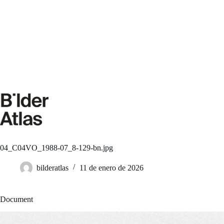
Saltar
al
contenido
04_C04VO_1988-07_8-129-bn.jpg
bilderatlas
11 de enero de 2026
Document