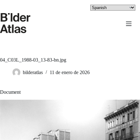
Saltar
al
contenido
04_C03L_1988-03_13-83-bn.jpg
bilderatlas
11 de enero de 2026
Document