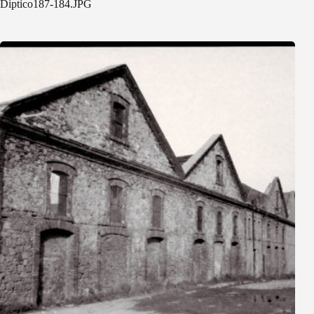
Diptico187-184.JPG