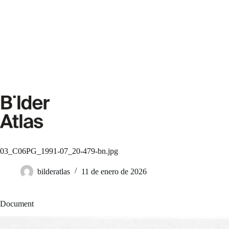
Saltar
al
contenido
03_C06PG_1991-07_20-479-bn.jpg
bilderatlas
11 de enero de 2026
Document