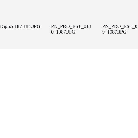
Diptico187-184.JPG
PN_PRO_EST_013
PN_PRO_EST_0
0_1987.JPG
9_1987.JPG
Un projecte de
FACTORÍA HELIOGRÁFICA
Carrer Riereta, 20 bis, 2a planta
(Barcelona, 08001)
Tel. 933 295 479 |
Mapa
factoriaheliografica.com
Copyright © 2026 - Tema para WordPress de
CreativeThemes