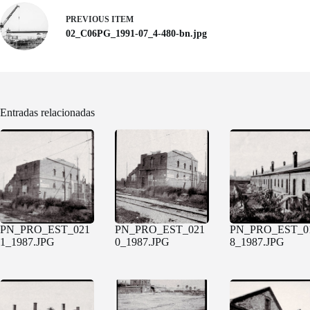
PREVIOUS ITEM
02_C06PG_1991-07_4-480-bn.jpg
Entradas relacionadas
PN_PRO_EST_021
PN_PRO_EST_021
PN_PRO_EST_0
1_1987.JPG
0_1987.JPG
8_1987.JPG