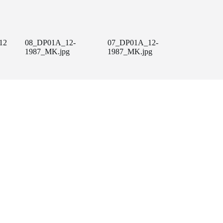
12
08_DP01A_12-
07_DP01A_12-
1987_MK.jpg
1987_MK.jpg
Amb el suport de: