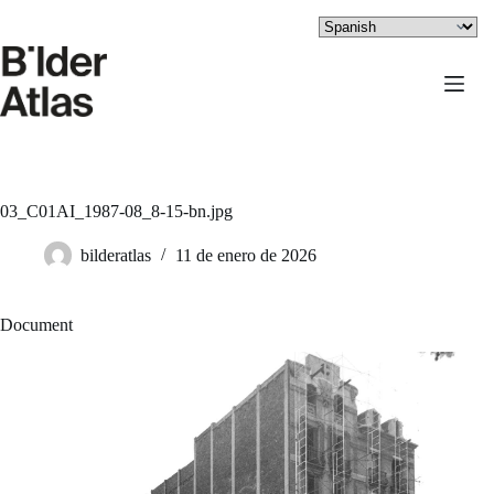
Saltar
al
contenido
03_C01AI_1987-08_8-15-bn.jpg
bilderatlas
11 de enero de 2026
Document