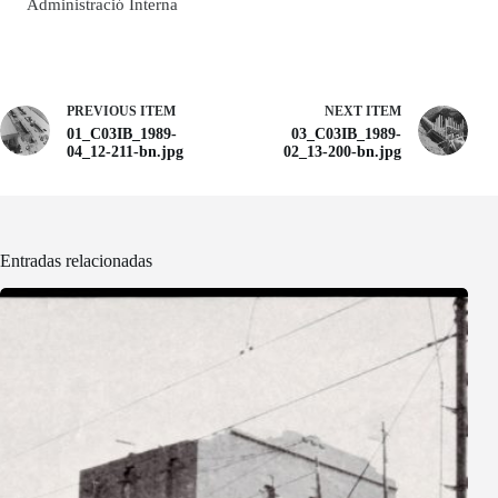
Administració Interna
PREVIOUS ITEM
NEXT ITEM
01_C03IB_1989-
03_C03IB_1989-
04_12-211-bn.jpg
02_13-200-bn.jpg
Entradas relacionadas