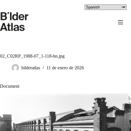
Saltar
al
contenido
02_C02RP_1988-07_1-118-bn.jpg
bilderatlas
11 de enero de 2026
Document