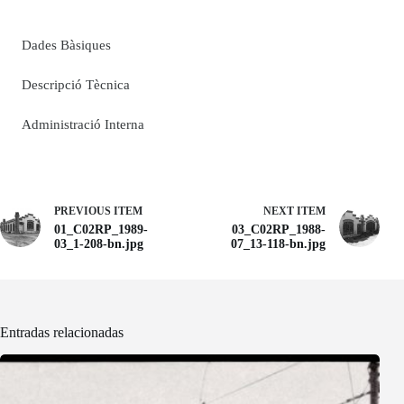
Dades Bàsiques
Descripció Tècnica
Administració Interna
PREVIOUS ITEM
NEXT ITEM
01_C02RP_1989-
03_C02RP_1988-
03_1-208-bn.jpg
07_13-118-bn.jpg
Entradas relacionadas