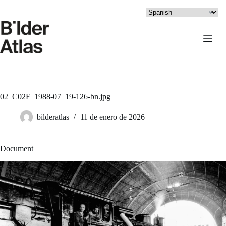
Saltar
al
contenido
02_C02F_1988-07_19-126-bn.jpg
bilderatlas
11 de enero de 2026
Document