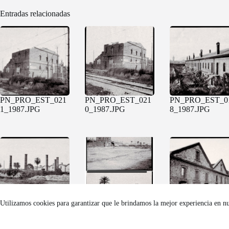
Entradas relacionadas
PN_PRO_EST_021
PN_PRO_EST_021
PN_PRO_EST_0
1_1987.JPG
0_1987.JPG
8_1987.JPG
Utilizamos cookies para garantizar que le brindamos la mejor experiencia en n
PN_PRO_EST_018
Diptico187-184.JPG
PN_PRO_EST_0
3_1987.JPG
0_1987.JPG