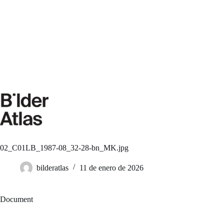
Saltar
al
contenido
02_C01LB_1987-08_32-28-bn_MK.jpg
bilderatlas
11 de enero de 2026
Document