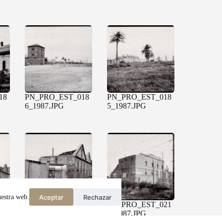
18
PN_PRO_EST_018
PN_PRO_EST_018
6_1987.JPG
5_1987.JPG
Aceptar
Rechazar
uestra web.
13
PN_PRO_EST_012
PN_PRO_EST_021
9_1987.JPG
1_1987.JPG