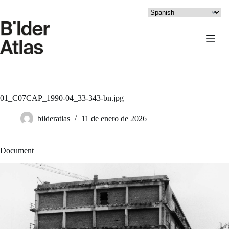
Saltar
al
contenido
01_C07CAP_1990-04_33-343-bn.jpg
bilderatlas
11 de enero de 2026
Document