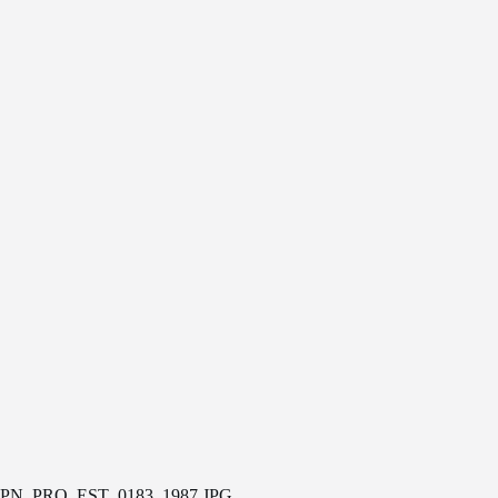
PN_PRO_EST_0183_1987.JPG