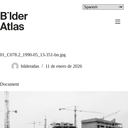
Saltar
al
contenido
01_C078.2_1990-05_13-351-bn.jpg
bilderatlas
11 de enero de 2026
Document