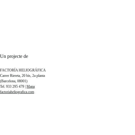
Un projecte de
FACTORÍA HELIOGRÁFICA
Carrer Riereta, 20 bis, 2a planta
(Barcelona, 08001)
Tel. 933 295 479 |
Mapa
factoriaheliografica.com