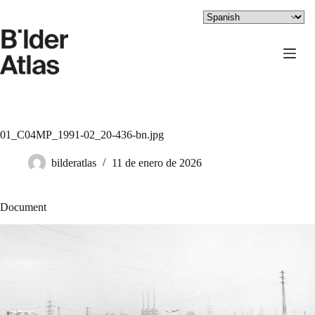
Saltar
al
contenido
01_C04MP_1991-02_20-436-bn.jpg
bilderatlas
11 de enero de 2026
Document